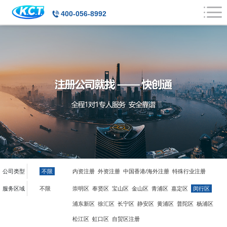
400-056-8992
公司类型
不限
内资注册
外资注册
中国香港/海外注册
特殊行业注册
服务区域
不限
崇明区
奉贤区
宝山区
金山区
青浦区
嘉定区
闵行区
浦东新区
徐汇区
长宁区
静安区
黄浦区
普陀区
杨浦区
松江区
虹口区
自贸区注册