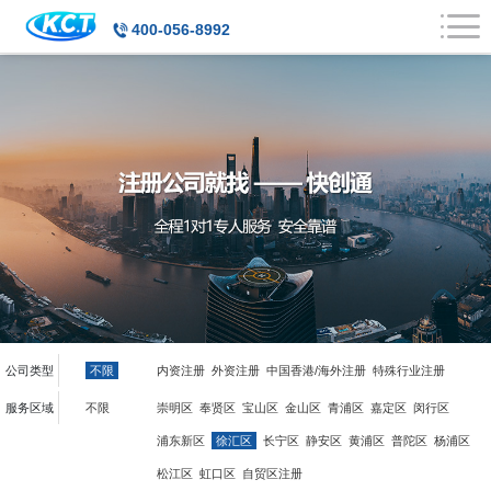
400-056-8992
公司类型
不限
内资注册
外资注册
中国香港/海外注册
特殊行业注册
服务区域
不限
崇明区
奉贤区
宝山区
金山区
青浦区
嘉定区
闵行区
浦东新区
徐汇区
长宁区
静安区
黄浦区
普陀区
杨浦区
松江区
虹口区
自贸区注册