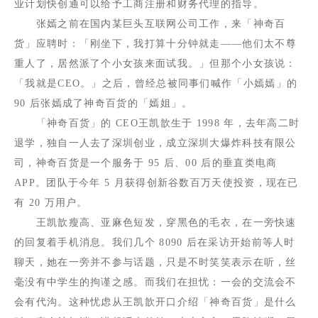
业计划快创通可以给予工商注册和财务代理的指导。
张嫣之前在国内某巨头互联网公司工作，来「神奇百
货」应聘时：「刚坐下，我打算十分钟就走
——他们太不尊
重人了，居然派了个小女孩来面试我。」但那个小女孩说：
「我就是
CEO
。」之后，曾经总被同事们喊作「小嫣嫣」的
90
后张嫣成了神奇百货的「嫣姐」。
「神奇百货」的
CEO
王凯歆生于
1998
年，去年高二时
退学，独自一人去了深圳创业，成立深圳大爆炸科技有限公
司，神奇百货是一个服务于
95
后、
00
后的垂直类电商
APP
。团队于今年
5
月获得创新谷数百万天使投资，现在已
有
20
万用户。
王凯歆瘦高、亚麻色短发，穿黑色的毛衣，在一旁快速
的回复着手机消息。我们几个
8090
后在采访开始前等人时
聊天，她在一旁并不参与话题，只是不时笑笑表示在听，丝
毫没有中学生的拘谨之感。而我们在担忧：一会的交流会不
会有代沟。这种忧虑从王凯歆开口介绍「神奇百货」是什么