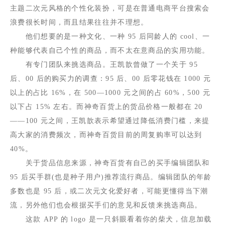
主题二次元风格的个性化装扮，可是在普通电商平台搜索会
浪费很长时间，而且结果往往并不理想。
他们想要的是一种文化、一种
95
后同龄人的
cool
、一
种能够代表自己个性的商品，而不太在意商品的实用功能。
有专门团队来挑选商品。王凯歆曾做了一个关于
95
后、
00
后的购买力的调查：
95
后、
00
后零花钱在
1000
元
以上的占比
16%
，在
500
—
1000
元之间的占
60%
，
500
元
以下占
15%
左右。而神奇百货上的货品价格一般都在
20
——
100
元之间，王凯歆表示希望通过降低消费门槛，来提
高大家的消费频次，而神奇百货目前的周复购率可以达到
40%
。
关于货品信息来源，神奇百货有自己的买手编辑团队和
95
后买手群
(
也是种子用户
)
推荐流行商品。编辑团队的年龄
多数也是
95
后，或二次元文化爱好者，可能更懂得当下潮
流，另外他们也会根据买手们的意见和反馈来挑选商品。
这款
APP
的
logo
是一只斜眼看着你的柴犬，信息加载