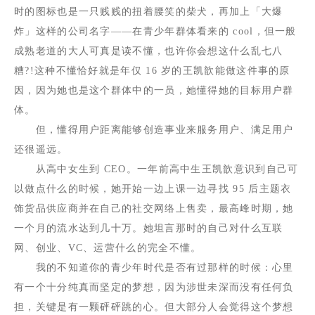
时的图标也是一只贱贱的扭着腰笑的柴犬，再加上「大爆
炸」这样的公司名字——在青少年群体看来的
cool
，但一般
成熟老道的大人可真是读不懂，也许你会想这什么乱七八
糟
?!
这种不懂恰好就是年仅
16
岁的王凯歆能做这件事的原
因，因为她也是这个群体中的一员，她懂得她的目标用户群
体。
但，懂得用户距离能够创造事业来服务用户、满足用户
还很遥远。
从高中女生到
CEO
。一年前高中生王凯歆意识到自己可
以做点什么的时候，她开始一边上课一边寻找
95
后主题衣
饰货品供应商并在自己的社交网络上售卖，最高峰时期，她
一个月的流水达到几十万。她坦言那时的自己对什么互联
网、创业、
VC
、运营什么的完全不懂。
我的不知道你的青少年时代是否有过那样的时候：心里
有一个十分纯真而坚定的梦想，因为涉世未深而没有任何负
担，关键是有一颗砰砰跳的心。但大部分人会觉得这个梦想