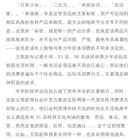
「日系少女」、「二次元」、「奇葩杂活」、「生活
家」、「有逼格」等是这里货品的主要标签，用户可以找到
相应风格的各种产品来购买。跟大众的电商平台非常不同的
是，这里的「标签」就是唯一的产品分类，也就是说商品只
按风格来区分，并不会分产品功能、产地、颜色等具体属性
——这也是成年人购物与青少年群体消费的不同来决定的。
王凯歆向记者介绍，
95
后、
00
后这样的青少年还处在
校园生活时期，一般生活必需品都不用自己操心，所以他们
的消费更偏向于个性化商品、以玩乐消费为主，主要满足精
神层面的追求。
中学阶段学业负担占据了所有学生的主要精力，同时，
这批父母跻身社会中坚力量的互联网第一代原住民消费潜力
却惊人的巨大。他们会利用课外碎片化的时间在主流电商平
台上挑选具有
95
后特殊文化内涵的服饰、用品、食品、杂
货，然而反复的筛选、比对、信息确认…… 这个过程很繁
琐。比如，王凯歆和很多女同学一样，也喜欢萌萌动漫风、