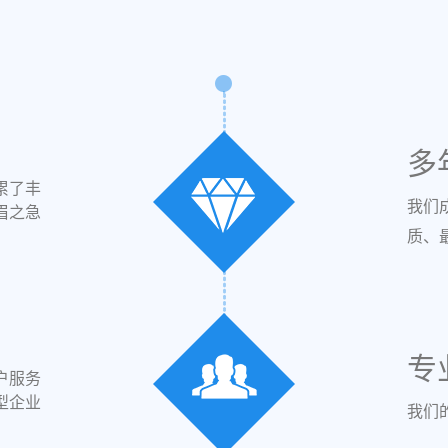
多
累了丰
我们
眉之急
质、
专
户服务
型企业
我们