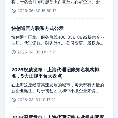
个区的故事。 2026年3月，浦东新区财政局发布年
构，一名会计同时服务上百甚至几百家企业。会计
发布《上海市市场监管部门加快打造国际一流营商
度备案通知，要求辖区内代理记账机构于2026年4
每天的工作就是机械地录入票据、点击申报，根本
环境行动方案（2026年）》，提出4方面20项具体
2026-06-30 16:50:17
月30日前通过全国代理记账行业监管服务平台完成
没有时间仔细核对每一笔账务的准确性。账做错
任务。 门槛在降、流程在简、效率在升——但合规
备案。备案所需资料包括三项硬指标：代理记账机
了、申报逾期了，罚款和信用影响全由企业自己承
的底线也在同步收紧。 如果你正在筹备注册公司，
构年度备案表、专职从业人员缴纳社保证明、业务
担。 这个问题的根源在于团队规模。代理记账是典
或者正在纠结“自己办还是找代办”，这篇文章帮你
快创通官方联系方式公示
负责人的中级会计专业技术资格证书或者3年以上会
型的人力密集型行业，服务质量的上限直接受制于
把2026年上海公司注册的最新政策、核心变化和市
计工作经历证明。未按要求备案的，责令限期整
团队配置。当一名会计的服务负荷超出合理范围，
快创通全国统一服务热线400-056-8992提供企业
场格局一次性梳理清楚。
改，拒不整改的列入重点关注名单并向社会公示。
再好的流程规范也难以落地。 快创通在上海代理记
注册、代理记账、财务外包、公司变更、股权办
2026年6月30日，徐汇区财政局依法撤销了上海糖
账行业中，以近300人的服务团队规模处于领先位
理、公司注销等一站式企业服务咨询与业务办理
2026-04-09 11:11:17
怡财务咨询有限公司的代理记账资格，注销其代理
置。但这支团队究竟如何保障代账服务质量？300
记账许可证书。自注销之日起，该机构不得从事代
人意味着什么？本文从专业分工、复核机制、人员
理记账业务。 上海市财政局在2026年预算报告解
稳定性、问题响应四个维度，逐一拆解近300人团
2026权威发布：上海代理记账知名机构排
读中明确：开展代理记账许可全覆盖例行检查，深
队背后的服务质量保障逻辑。
名，5大正规平台大盘点
化与市场监管、税务、证监等部门协同，完善联合
监管长效机制。虹口区财政局、杨浦区财政局也陆
在上海这座经济高速发展的城市，每天都有大量的
续发布了2026年代理记账资格行政许可决定公示。
新企业诞生。对于初创团队和中小微企业来说，财
代理记账行业，正在经历一场从“宽进”到“严管”的深
务数据的严谨性直接关系到企业未来的融资与合规
刻转型。 年度备案成为硬门槛、专职人员社保穿透
2026-03-31 10:17:21
发展。因此，很多老板在寻找财税服务时，都会重
核查成为监管重点、许可证撤销不再是纸上谈兵
点搜索“上海代理记账知名机构排名”，希望通过大
——不合规的机构，正在加速出清。
平台的实力来保障企业财务的绝对安全。
2026深度盘点：上海代理记账专业机构哪家