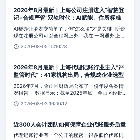
2026年8月最新｜上海公司注册进入“智慧登
记+合规严管”双轨时代：AI赋能、住所标准
化、5年实缴全面落地
AI帮办让填表变简单了，但“怎么填”才是关键 “听说
现在注册公司可以全程网上办，我在‘一网通办’上试
了一下，填到经营范围那一栏就卡住了——不知道
2026-08-05 15:16:28
写什么、写多少、哪些该写哪些不该写。” 这是
2026年一位准创业者的真实困惑。AI帮办确实让注
册流程变简单了，但AI解决的是“填表”的问题，解
2026年8月最新｜上海代理记账行业进入“严
决不了“判断”的问题。 2026年，上海公司注册正在
监管时代”：41家机构出局，合规成企业选型
经历一场深刻的变革。上海营商环境9.0版方案明确
第一标准
提出“推动人工智能赋能经营主体登记注册”，实现
2026年7月，金山区财政局公布了一份年度备案情
名称智能帮办、经营范围智能推荐、文书自动生成
况报告。 数据显示：截至2025年底，金山区经批
等功能融合。2026年5月1日起，新版《经营主体登
准设立的代理记账机构共386家。参加并完成2026
2026-08-03 16:00:12
记文书规范》和《提交材料规范》正式施行。闵行
年度备案的总机构有347家——41家代理记账机构
区已针对新版申报表格、新材料规范开展业务培
因已办理注销、失联等原因未完成备案。苏邦财税
训，逐条梳理新旧差异与高频易错事项。 与此同
咨询（上海）有限公司、上海博富集企业服务有限
近300人会计团队如何保障企业代账服务质量
时，2026年新《公司法》规定有限责任公司需在公
公司、上海硬汉企业管理有限公司、上海先马企业
司成立之日起5年内缴足注册资本，工商、税务、银
登记代理有限公司……一长串名单。 这不是金山一
代理记账行业有一个公开的秘密：很多低价代账机
行、社保四套系统已全面并网。上海市市场监管局