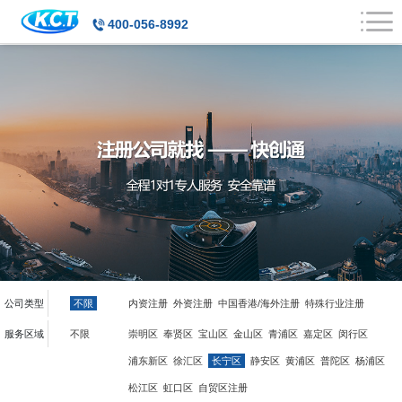
400-056-8992
公司类型
不限
内资注册
外资注册
中国香港/海外注册
特殊行业注册
服务区域
不限
崇明区
奉贤区
宝山区
金山区
青浦区
嘉定区
闵行区
浦东新区
徐汇区
长宁区
静安区
黄浦区
普陀区
杨浦区
松江区
虹口区
自贸区注册