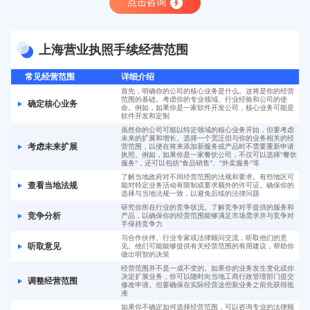
点击咨询
上海营业执照手续经营范围
常见经营范围
详细介绍
首先，明确你的公司的核心业务是什么。这将是你的经营
范围的基础。考虑你的专业领域、行业经验和公司的使
确定核心业务
命。例如，如果你是一家软件开发公司，核心业务可能是
软件开发和定制
虽然你的公司可能以特定领域的核心业务开始，但要考虑
未来的扩展和增长。选择一个宽泛但与你的业务相关的经
考虑未来扩展
营范围，以便在将来添加新服务或产品时不需要重新申请
执照。例如，如果你是一家餐饮公司，不仅可以选择"餐饮
服务"，还可以包括"食品销售"、"外卖服务"等
了解当地政府对不同经营范围的法规和要求。有些地区可
查看当地法规
能对特定业务活动有限制或要求额外的许可证。确保你的
选择与当地法规一致，以避免后续的法律问题
研究你所在行业的竞争状况。了解竞争对手提供的服务和
竞争分析
产品，以确保你的经营范围能够满足市场需求并与竞争对
手保持竞争力
与合作伙伴、行业专家或法律顾问交流，听取他们的意
听取意见
见。他们可能能够提供有关经营范围的有用建议，帮助你
做出明智的决策
经营范围并不是一成不变的。如果你的业务发生变化或你
决定扩展业务，你可以随时向当地工商行政管理部门提交
调整经营范围
修改申请。但要确保在实际经营这些新业务之前先获得批
准
如果你不确定如何选择经营范围，可以咨询专业的法律顾