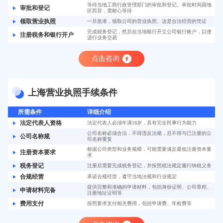
等待当地工商行政管理部门的审批和登记。审批时间因地
审批和登记
区而异，需耐心等待
领取营业执照
一旦批准，领取公司的营业执照。这是合法经营的凭证
完成税务登记，然后在当地银行开立公司银行账户，以便
注册税务和银行开户
进行业务交易
点击咨询
上海营业执照手续条件
所需条件
详细介绍
法定代表人资格
法定代表人必须年满18岁，具有完全民事行为能力
公司名称必须合法，不得违反法规，且不得与已注册的公
公司名称规
司名称重复
根据公司类型和业务规模，可能需要满足最低注册资本要
注册资本要求
求
税务登记
注册后需要完成税务登记，并按照税法规定履行纳税义务
合规经营
承诺合规经营，遵守当地法规和行业规定
提供完整和准确的申请材料，包括身份证明、公司章程、
申请材料完备
注册地址证明等
费用支付
按照要求支付相关费用，包括申请费、年检费等