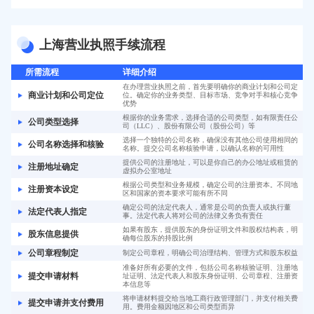
上海营业执照手续流程
所需流程
详细介绍
在办理营业执照之前，首先要明确你的商业计划和公司定
商业计划和公司定位
位。确定你的业务类型、目标市场、竞争对手和核心竞争
优势
根据你的业务需求，选择合适的公司类型，如有限责任公
公司类型选择
司（LLC）、股份有限公司（股份公司）等
选择一个独特的公司名称，确保没有其他公司使用相同的
公司名称选择和核验
名称。提交公司名称核验申请，以确认名称的可用性
提供公司的注册地址，可以是你自己的办公地址或租赁的
注册地址确定
虚拟办公室地址
根据公司类型和业务规模，确定公司的注册资本。不同地
注册资本设定
区和国家的资本要求可能有所不同
确定公司的法定代表人，通常是公司的负责人或执行董
法定代表人指定
事。法定代表人将对公司的法律义务负有责任
如果有股东，提供股东的身份证明文件和股权结构表，明
股东信息提供
确每位股东的持股比例
公司章程制定
制定公司章程，明确公司治理结构、管理方式和股东权益
准备好所有必要的文件，包括公司名称核验证明、注册地
提交申请材料
址证明、法定代表人和股东身份证明、公司章程、注册资
本信息等
将申请材料提交给当地工商行政管理部门，并支付相关费
提交申请并支付费用
用。费用金额因地区和公司类型而异